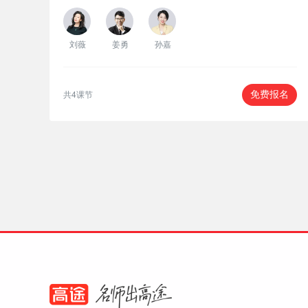
刘薇
姜勇
孙嘉
共4课节
免费报名