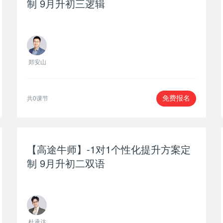
制 9月升初三逻辑
郑安山
共0课节
免费报名
【高途牛师】-1对1个性化提升方案定
制 9月升初二双语
杜承达