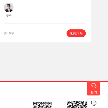
姜勇
共0课节
免费报名
咨询