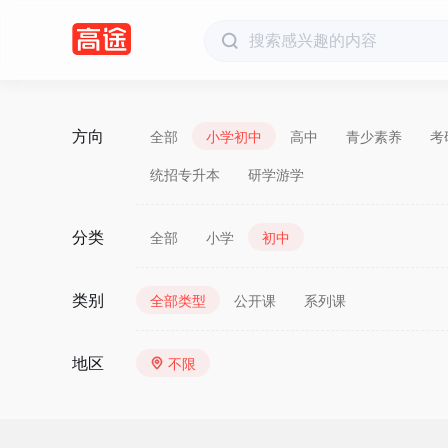
方向
全部
小学初中
高中
青少素养
考
统招专升本
研学游学
分类
全部
小学
初中
类别
全部类型
公开课
系列课
地区
不限