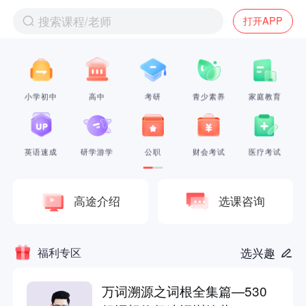
搜索课程/老师
打开APP
小学初中
高中
考研
青少素养
家庭教育
英语速成
研学游学
公职
财会考试
医疗考试
高途介绍
选课咨询
福利专区
选兴趣
万词溯源之词根全集篇—530