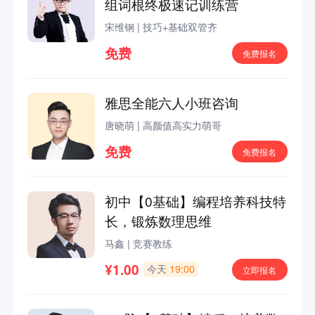
组词根终极速记训练营
宋维钢
|
技巧+基础双管齐
免费
免费报名
雅思全能六人小班咨询
唐晓萌
|
高颜值高实力萌哥
免费
免费报名
初中【0基础】编程培养科技特
长，锻炼数理思维
马鑫
|
竞赛教练
¥1.00
今天
19:00
立即报名