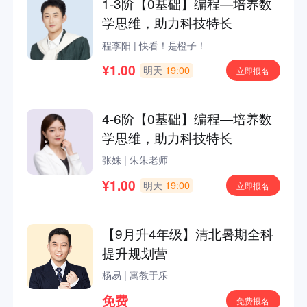
1-3阶【0基础】编程—培养数
学思维，助力科技特长
程李阳
|
快看！是橙子！
¥1.00
明天
19:00
立即报名
4-6阶【0基础】编程—培养数
学思维，助力科技特长
张姝
|
朱朱老师
¥1.00
明天
19:00
立即报名
【9月升4年级】清北暑期全科
提升规划营
杨易
|
寓教于乐
免费
免费报名