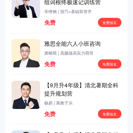
组词根终极速记训练营
宋维钢
|
技巧+基础双管齐
免费
免费报名
雅思全能六人小班咨询
唐晓萌
|
高颜值高实力萌哥
免费
免费报名
【9月升4年级】清北暑期全科
提升规划营
杨易
|
寓教于乐
免费
免费报名