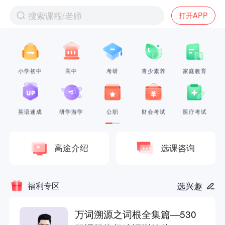
搜索课程/老师
打开APP
小学初中
高中
考研
青少素养
家庭教育
英语速成
研学游学
公职
财会考试
医疗考试
高途介绍
选课咨询
福利专区
选兴趣
万词溯源之词根全集篇—530