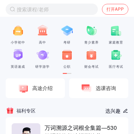
搜索课程/老师
打开APP
小学初中
高中
考研
青少素养
家庭教育
英语速成
研学游学
公职
财会考试
医疗考试
高途介绍
选课咨询
福利专区
选兴趣
万词溯源之词根全集篇—530