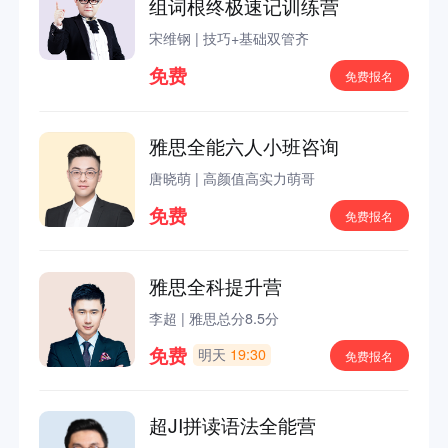
组词根终极速记训练营
宋维钢
|
技巧+基础双管齐
免费
免费报名
雅思全能六人小班咨询
唐晓萌
|
高颜值高实力萌哥
免费
免费报名
雅思全科提升营
李超
|
雅思总分8.5分
免费
明天
19:30
免费报名
超JI拼读语法全能营