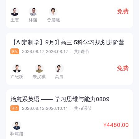
免费
王赞
林潇
贾晨曦
【AI定制学】9月升高三·5科学习规划进阶营
2026.08.17-2026.08.17
共5课节
联报
免费
许纪跃
朱汉祺
高展
治愈系英语 —— 学习思维与能力0809
2026.08.12-2026.10.11
共79课节
语法
¥4480.00
耿建超