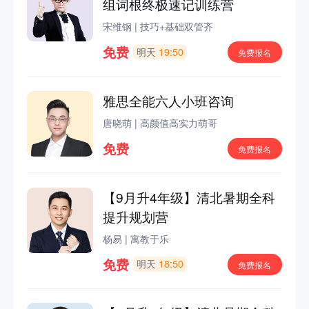
组词根终极速记训练营
宋维钢
|
技巧+基础双管齐
免费
明天
19:50
免费报名
雅思全能六人小班咨询
唐晓萌
|
高颜值高实力萌哥
免费
免费报名
【9月升4年级】清北暑期全科
提升规划营
杨易
|
寓教于乐
免费
明天
18:50
免费报名