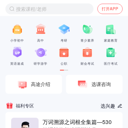
搜索课程/老师
打开APP
小学初中
高中
考研
青少素养
家庭教育
英语速成
研学游学
公职
财会考试
医疗考试
高途介绍
选课咨询
福利专区
选兴趣
万词溯源之词根全集篇—530