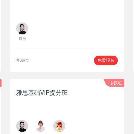
肖群
共0课节
免费报名
专题班
雅思基础VIP提分班