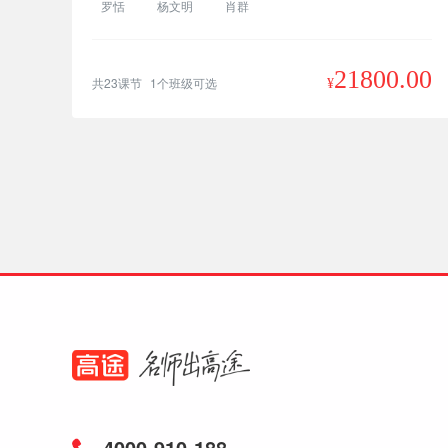
罗恬
杨文明
肖群
21800.00
共23课节
1个班级可选
¥
4000-910-188