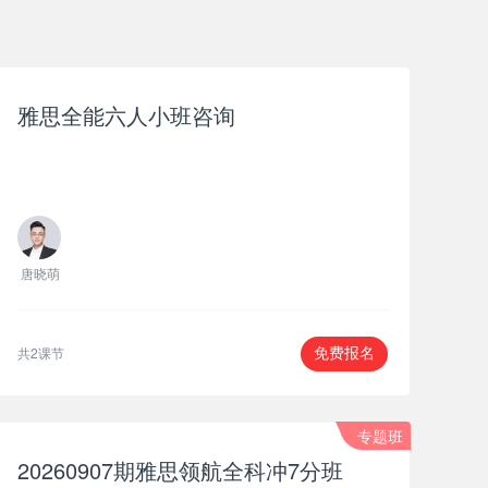
雅思全能六人小班咨询
唐晓萌
共2课节
免费报名
专题班
20260907期雅思领航全科冲7分班