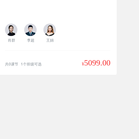
肖群
李超
王娟
5099.00
共0课节
1个班级可选
¥