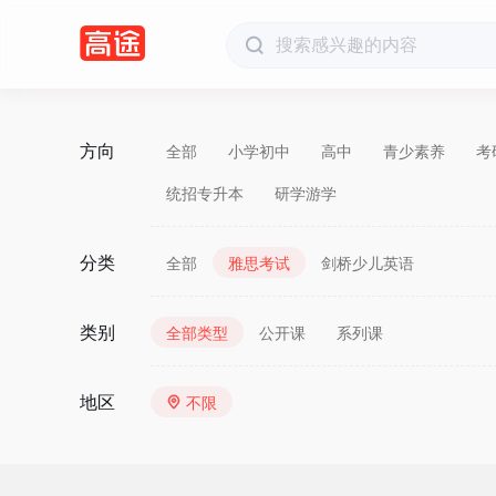
方向
全部
小学初中
高中
青少素养
考
统招专升本
研学游学
分类
全部
雅思考试
剑桥少儿英语
类别
全部类型
公开课
系列课
地区
不限