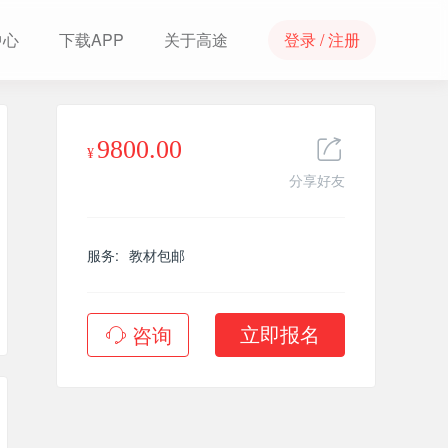
中心
下载APP
关于高途
登录 / 注册
9800.00
¥
分享好友
付晓鹏
高争
张赵婷
杨寒威
服务:
教材包邮
主讲老师
主讲老师
主讲老师
主讲老师
咨询
立即报名