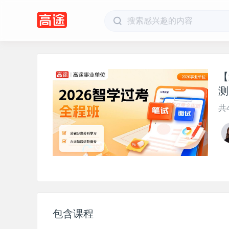
【
测
共
包含课程