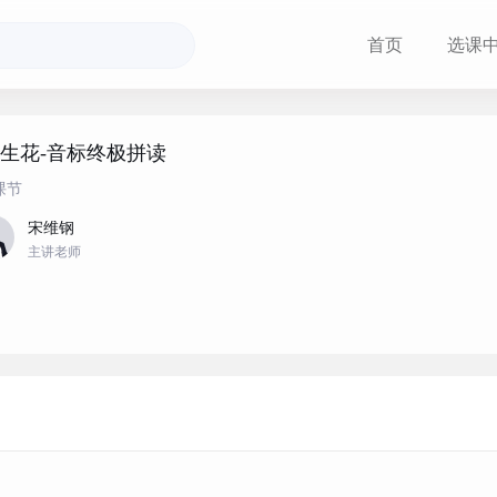
首页
选课
生花-音标终极拼读
课节
宋维钢
主讲老师