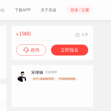
中心
下载APP
关于高途
登录 / 注册
1980
¥
分享
咨询
立即报名
宋维钢
主讲老师
技巧+基础双管齐
学情精准把脉
1980
立即报名
¥