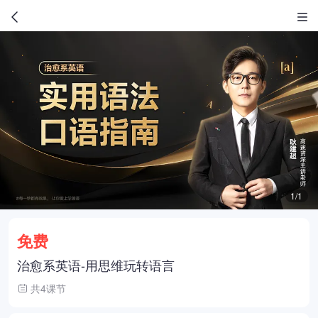
1/1
免费
治愈系英语-用思维玩转语言
共4课节