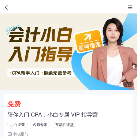
1/1
免费
陪你入门 CPA：小白专属 VIP 指导营
小白逆袭
名师专带
互动性课堂
共6课节