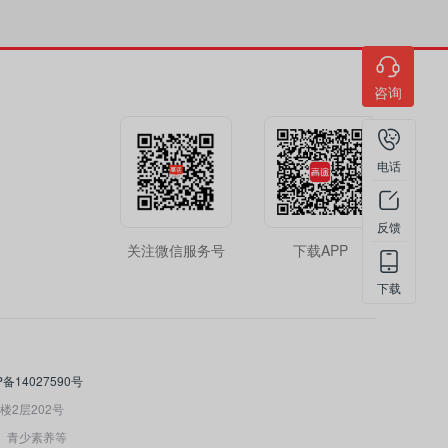
咨询
电话
反馈
关注微信服务号
下载APP
下载
P备14027590号
2层202号
、青少素养等