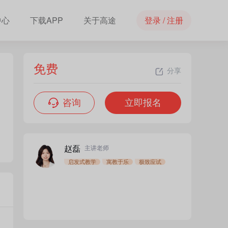
中心
下载APP
关于高途
登录 / 注册
免费
分享
咨询
立即报名
赵磊
主讲老师
启发式教学
寓教于乐
极致应试
免费
立即报名