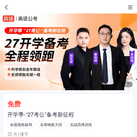
1/1
免费
开学季-“27考公”备考新征程
命题视角破局
名师独家大招
实战思维训练
共1课节