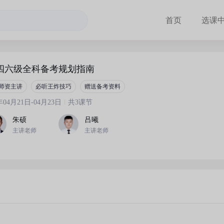
首页
选课
四六级全科备考规划指南
师资主讲
必听王炸技巧
赠送备考资料
6年04月21日-04月23日
共3课节
朱硕
吕曦
主讲老师
主讲老师