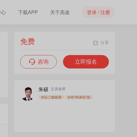
中心
下载APP
关于高途
登录 / 注册
免费
分享
咨询
立即报名
朱硕
主讲老师
持证二级笔译
自研"拆译合"法
免费
立即报名