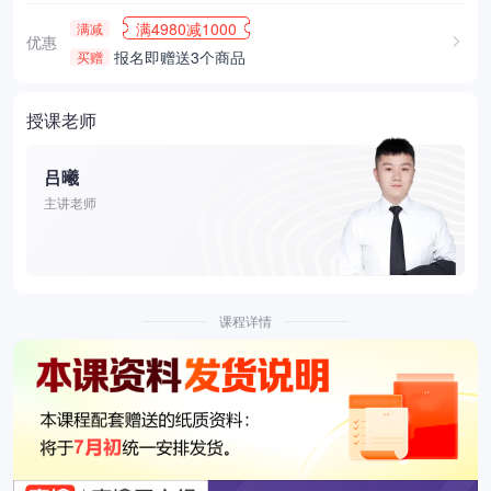
满4980减1000
满减
优惠
报名即赠送3个商品
买赠
授课老师
吕曦
主讲老师
课程详情