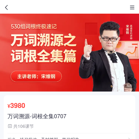
1/1
3980
¥
万词溯源-词根全集0707
共106课节